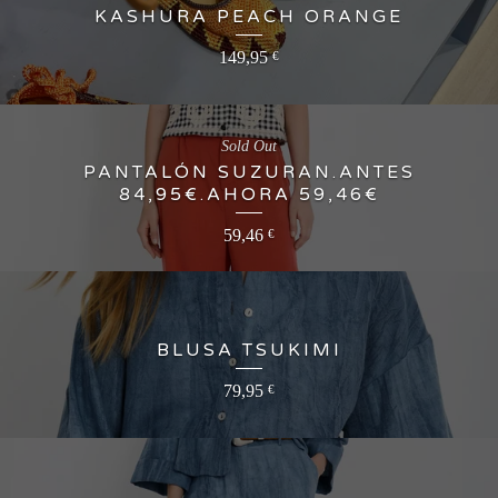
KASHURA PEACH ORANGE
149,95
€
Sold Out
PANTALÓN SUZURAN.ANTES
84,95€.AHORA 59,46€
59,46
€
BLUSA TSUKIMI
79,95
€