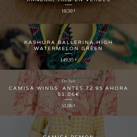
10,50
€
KASHURA BALLERINA HIGH
WATERMELON GREEN
149,95
€
On Sale
CAMISA WINGS. ANTES 72.95.AHORA
51,06€
51,06
€