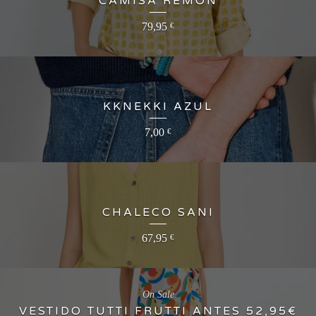
CAMISA REMON
79,95
€
KKNEKKI AZUL
7,00
€
CHALECO SANI
67,95
€
On Sale
VESTIDO TUTTI FRUTTI ANTES 52,95€