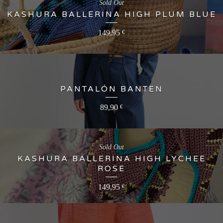
Sold Out
KASHURA BALLERINA HIGH PLUM BLUE
149,95
€
PANTALÓN BANTEN
89,90
€
Sold Out
KASHURA BALLERINA HIGH LYCHEE
ROSE
149,95
€