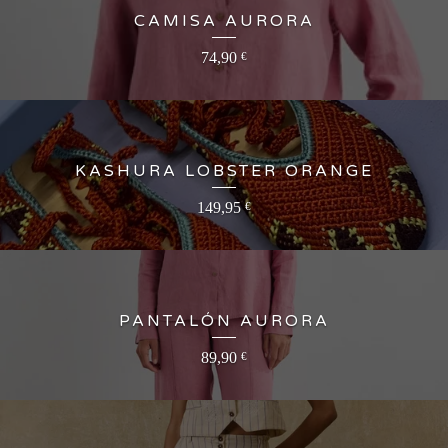
CAMISA AURORA
74,90
€
KASHURA LOBSTER ORANGE
149,95
€
PANTALÓN AURORA
89,90
€