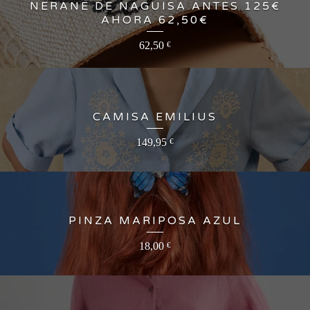
NERANE DE NAGUISA ANTES 125€
AHORA 62,50€
62,50
€
CAMISA EMILIUS
149,95
€
PINZA MARIPOSA AZUL
18,00
€