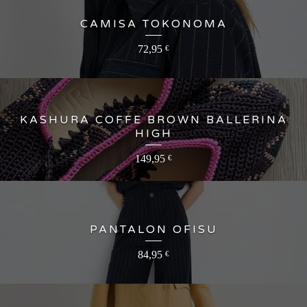
CAMISA TOKONOMA
72,95
€
KASHURA COFFE BROWN BALLERINA
HIGH
149,95
€
PANTALON OFISU
84,95
€