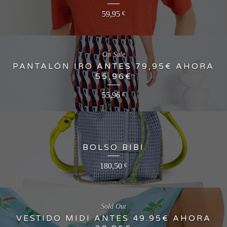
59,95
€
On Sale
PANTALÓN IRO ANTES 79,95€ AHORA
55,96€
55,96
€
BOLSO BIBI
180,50
€
Sold Out
VESTIDO MIDI ANTES 49.95€ AHORA