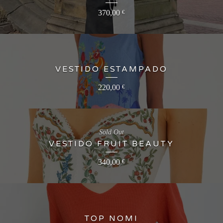
370,00
€
VESTIDO ESTAMPADO
220,00
€
Sold Out
VESTIDO FRUIT BEAUTY
340,00
€
TOP NOMI