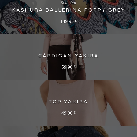
Sold Out
KASHURA BALLERINA POPPY GREY
149,95
€
CÁRDIGAN YAKIRA
59,90
€
TOP YAKIRA
49,90
€