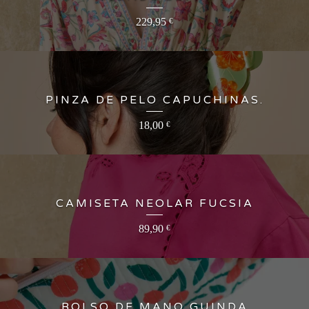
229,95
€
PINZA DE PELO CAPUCHINAS.
18,00
€
CAMISETA NEOLAR FUCSIA
89,90
€
BOLSO DE MANO GUINDA