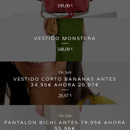
199,00
€
VESTIDO MONSTERA
348,00
€
On Sale
VESTIDO CORTO BANANAS ANTES
34,95€ AHORA 20,97€
20,97
€
On Sale
PANTALÓN BICHI ANTES 79,95€ AHORA
55,96€