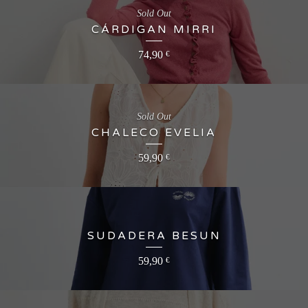
Sold Out
CÁRDIGAN MIRRI
74,90
€
Sold Out
CHALECO EVELIA
59,90
€
SUDADERA BESUN
59,90
€