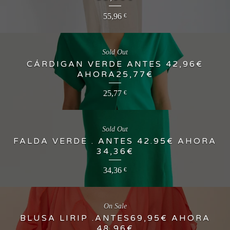
55,96
€
Sold Out
CÁRDIGAN VERDE ANTES 42,96€
AHORA25,77€
25,77
€
Sold Out
FALDA VERDE . ANTES 42.95€ AHORA
34,36€
34,36
€
On Sale
BLUSA LIRIP .ANTES69,95€ AHORA
48,96€