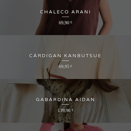
CHALECO ARANI
69,90
€
CÁRDIGAN KANBUTSUE
69,95
€
GABARDINA AIDAN
139,90
€