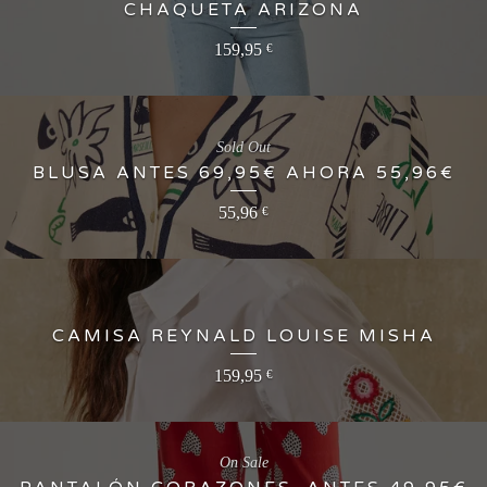
CHAQUETA ARIZONA
159,95
€
Sold Out
BLUSA ANTES 69,95€ AHORA 55,96€
55,96
€
CAMISA REYNALD LOUISE MISHA
159,95
€
On Sale