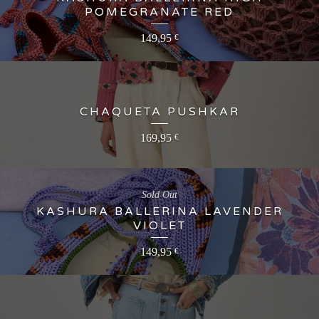
POMEGRANATE RED
149,95
€
CHAQUETA PUSHKAR
169,95
€
Sold Out
KASHURA BALLERINA LAVENDER
VIOLET
149,95
€