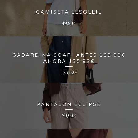
CAMISETA LESOLEIL
49,90
€
GABARDINA SOARI ANTES 169.90€
AHORA 135.92€
135,92
€
PANTALÓN ECLIPSE
79,90
€