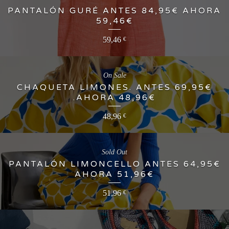
PANTALÓN GURÉ ANTES 84,95€ AHORA
59,46€
59,46
€
On Sale
CHAQUETA LIMONES. ANTES 69,95€
.AHORA 48,96€
48,96
€
Sold Out
PANTALÓN LIMONCELLO ANTES 64,95€
AHORA 51,96€
51,96
€