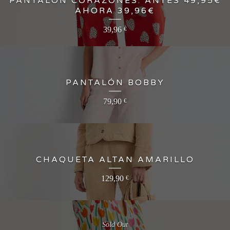
PANTALÓN CORAZONES. ANTES 49,95€
AHORA 39,96€
39,96
€
PANTALÓN BOBBY
79,90
€
CHAQUETA ALTAN AMARILLO
129,90
€
Sold Out