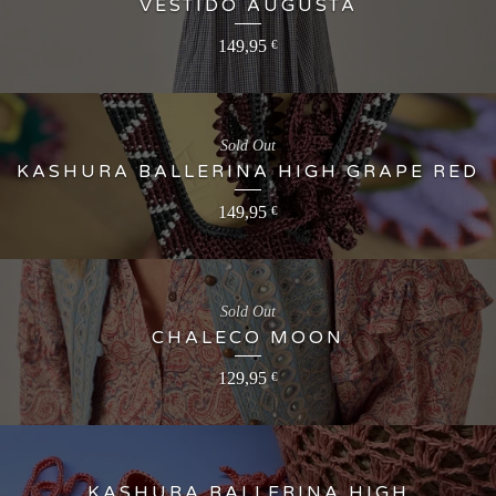
VESTIDO AUGUSTA
149,95
€
Sold Out
KASHURA BALLERINA HIGH GRAPE RED
149,95
€
Sold Out
CHALECO MOON
129,95
€
KASHURA BALLERINA HIGH