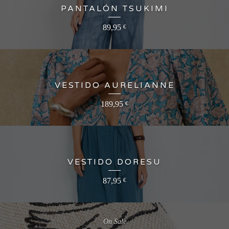
PANTALÓN TSUKIMI
89,95
€
VESTIDO AURELIANNE
189,95
€
VESTIDO DORESU
87,95
€
On Sale