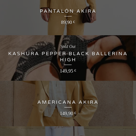
PANTALÓN AKIRA
89,90
€
Sold Out
KASHURA PEPPER BLACK BALLERINA
HIGH
149,95
€
AMERICANA AKIRA
149,90
€