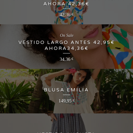
AHORA 42,36€
42,36
€
On Sale
VESTIDO LARGO ANTES 42,95€
AHORA34,36€
34,36
€
BLUSA EMILIA
149,95
€