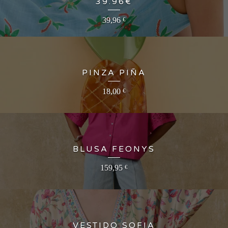
39.96€
39,96
€
PINZA PIÑA
18,00
€
BLUSA FEONYS
159,95
€
VESTIDO SOFIA