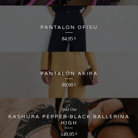
PANTALON OFISU
84,95
€
PANTALÓN AKIRA
89,90
€
Sold Out
KASHURA PEPPER BLACK BALLERINA
HIGH
149,95
€