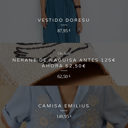
VESTIDO DORESU
87,95
€
On Sale
NERANE DE NAGUISA ANTES 125€
AHORA 62,50€
62,50
€
CAMISA EMILIUS
149,95
€