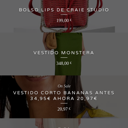
BOLSO LIPS DE CRAIE STUDIO
199,00
€
VESTIDO MONSTERA
348,00
€
On Sale
VESTIDO CORTO BANANAS ANTES
34,95€ AHORA 20,97€
20,97
€