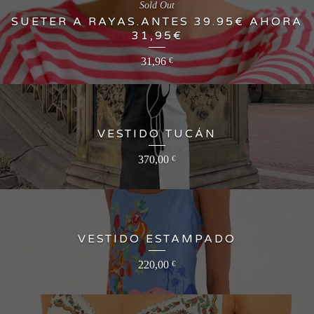
Sold Out
SUETER A RAYAS.ANTES 39.95€ AHORA
31,95€
31,96
€
VESTIDO TUCÁN
370,00
€
VESTIDO ESTAMPADO
220,00
€