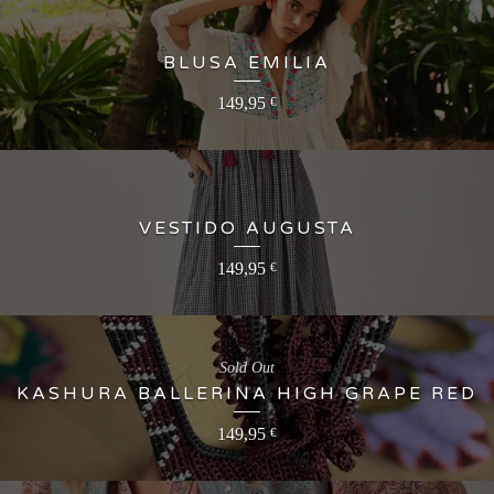
BLUSA EMILIA
149,95
€
VESTIDO AUGUSTA
149,95
€
Sold Out
KASHURA BALLERINA HIGH GRAPE RED
149,95
€