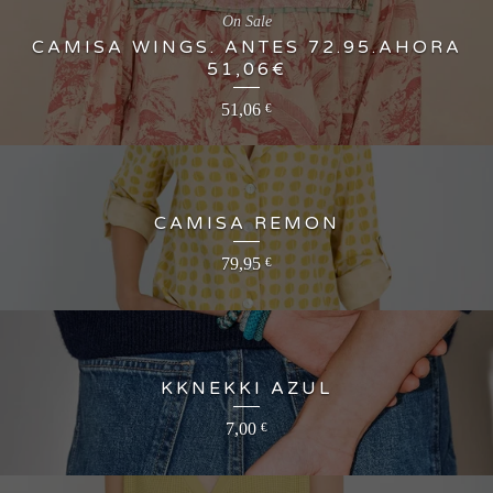
On Sale
CAMISA WINGS. ANTES 72.95.AHORA
51,06€
51,06
€
CAMISA REMON
79,95
€
KKNEKKI AZUL
7,00
€