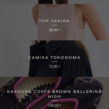
TOP YAKIRA
49,90
€
CAMISA TOKONOMA
72,95
€
KASHURA COFFE BROWN BALLERINA
HIGH
149,95
€