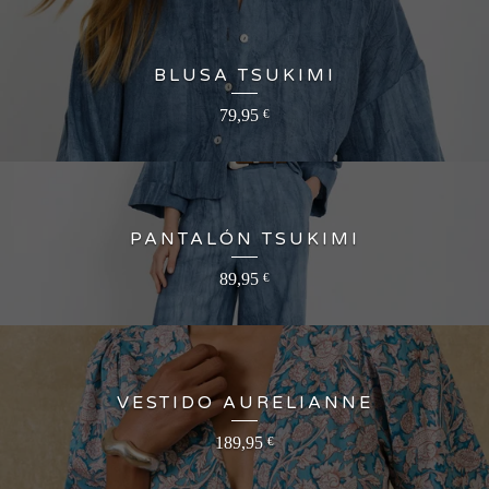
BLUSA TSUKIMI
79,95
€
PANTALÓN TSUKIMI
89,95
€
VESTIDO AURELIANNE
189,95
€