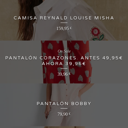
CAMISA REYNALD LOUISE MISHA
159,95
€
On Sale
PANTALÓN CORAZONES. ANTES 49,95€
AHORA 39,96€
39,96
€
PANTALÓN BOBBY
79,90
€