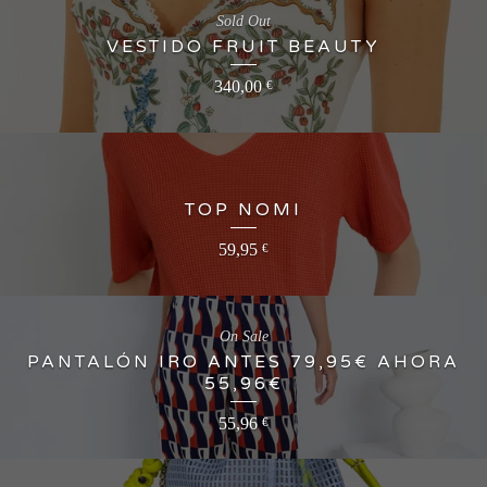
Sold Out
VESTIDO FRUIT BEAUTY
340,00
€
TOP NOMI
59,95
€
On Sale
PANTALÓN IRO ANTES 79,95€ AHORA
55,96€
55,96
€