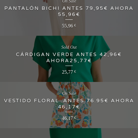
On Sale
PANTALÓN BICHI ANTES 79,95€ AHORA
55,96€
55,96
€
Sold Out
CÁRDIGAN VERDE ANTES 42,96€
AHORA25,77€
25,77
€
On Sale
VESTIDO FLORAL .ANTES 76.95€ AHORA
46,17€
46,17
€