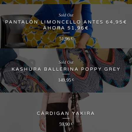
Sold Out
PANTALÓN LIMONCELLO ANTES 64,95€
AHORA 51,96€
51,96
€
Sold Out
KASHURA BALLERINA POPPY GREY
149,95
€
CÁRDIGAN YAKIRA
59,90
€