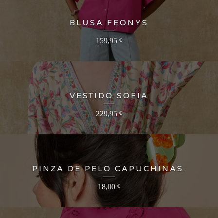
BLUSA FEONYS
159,95
€
VESTIDO SOFIA
229,95
€
PINZA DE PELO CAPUCHINAS.
18,00
€