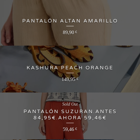
PANTALÓN ALTAN AMARILLO
89,90
€
KASHURA PEACH ORANGE
149,95
€
Sold Out
PANTALÓN SUZURAN.ANTES
84,95€.AHORA 59,46€
59,46
€