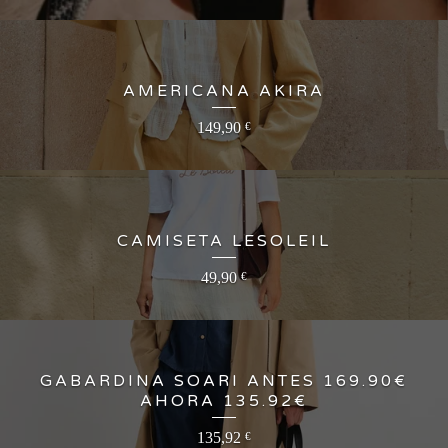
AMERICANA AKIRA
149,90
€
CAMISETA LESOLEIL
49,90
€
GABARDINA SOARI ANTES 169.90€
AHORA 135.92€
135,92
€