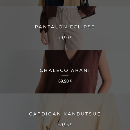
PANTALÓN ECLIPSE
79,90
€
CHALECO ARANI
69,90
€
CÁRDIGAN KANBUTSUE
69,95
€