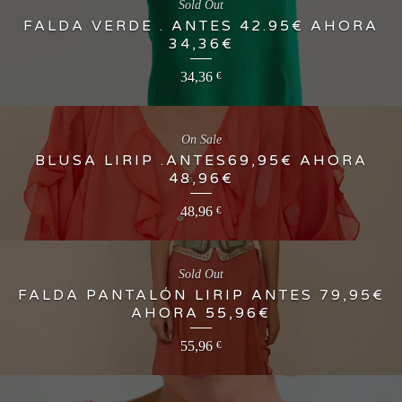
Sold Out
FALDA VERDE . ANTES 42.95€ AHORA
34,36€
34,36
€
On Sale
BLUSA LIRIP .ANTES69,95€ AHORA
48,96€
48,96
€
Sold Out
FALDA PANTALÓN LIRIP ANTES 79,95€
AHORA 55,96€
55,96
€