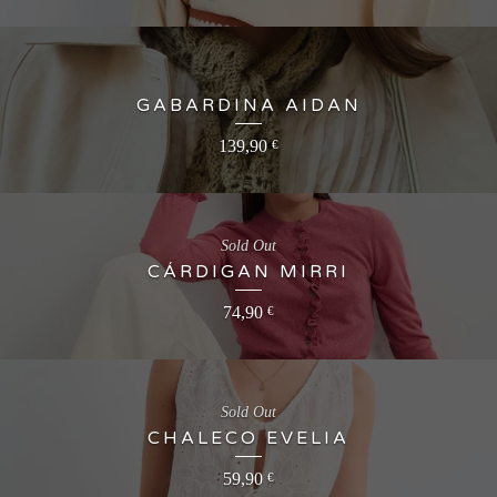
GABARDINA AIDAN
139,90
€
Sold Out
CÁRDIGAN MIRRI
74,90
€
Sold Out
CHALECO EVELIA
59,90
€