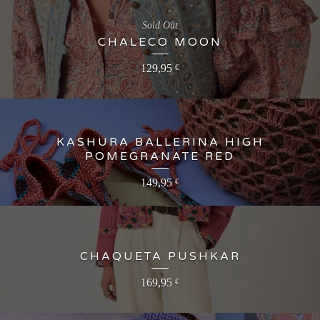
Sold Out
CHALECO MOON
129,95
€
KASHURA BALLERINA HIGH
POMEGRANATE RED
149,95
€
CHAQUETA PUSHKAR
169,95
€