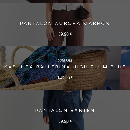
PANTALÓN AURORA MARRÓN
89,90
€
Sold Out
KASHURA BALLERINA HIGH PLUM BLUE
149,95
€
PANTALÓN BANTEN
89,90
€