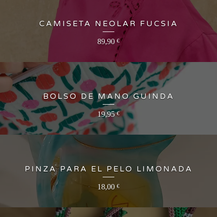
CAMISETA NEOLAR FUCSIA
89,90
€
BOLSO DE MANO GUINDA
19,95
€
PINZA PARA EL PELO LIMONADA
18,00
€