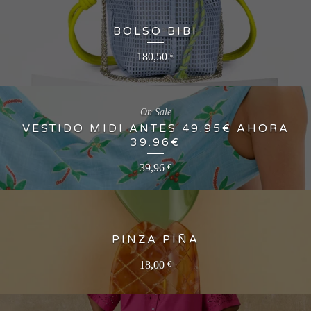
BOLSO BIBI
180,50
€
On Sale
VESTIDO MIDI ANTES 49.95€ AHORA
39.96€
39,96
€
PINZA PIÑA
18,00
€