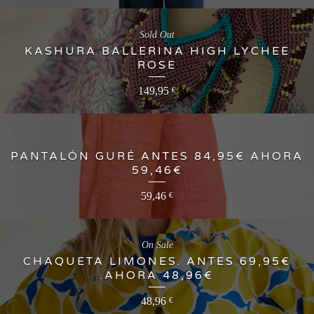
Sold Out
KASHURA BALLERINA HIGH LYCHEE
ROSE
149,95
€
PANTALÓN GURÉ ANTES 84,95€ AHORA
59,46€
59,46
€
On Sale
CHAQUETA LIMONES. ANTES 69,95€
.AHORA 48,96€
48,96
€