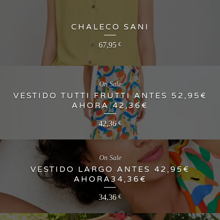
CHALECO SANI
67,95
€
On Sale
VESTIDO TUTTI FRUTTI ANTES 52,95€
AHORA 42,36€
42,36
€
On Sale
VESTIDO LARGO ANTES 42,95€
AHORA34,36€
34,36
€