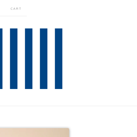
T
CART