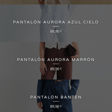
PANTALÓN AURORA AZUL CIELO
89,90
€
PANTALÓN AURORA MARRÓN
89,90
€
PANTALÓN BANTEN
89,90
€