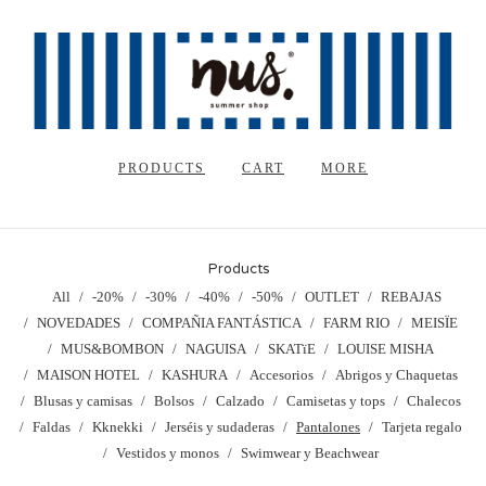
PRODUCTS
CART
MORE
Products
All
-20%
-30%
-40%
-50%
OUTLET
REBAJAS
NOVEDADES
COMPAÑIA FANTÁSTICA
FARM RIO
MEISÏE
MUS&BOMBON
NAGUISA
SKATïE
LOUISE MISHA
MAISON HOTEL
KASHURA
Accesorios
Abrigos y Chaquetas
Blusas y camisas
Bolsos
Calzado
Camisetas y tops
Chalecos
Faldas
Kknekki
Jerséis y sudaderas
Pantalones
Tarjeta regalo
Vestidos y monos
Swimwear y Beachwear