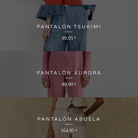
PANTALÓN TSUKIMI
89,95
€
PANTALÓN AURORA
89,90
€
PANTALÓN ABUELA
164,95
€