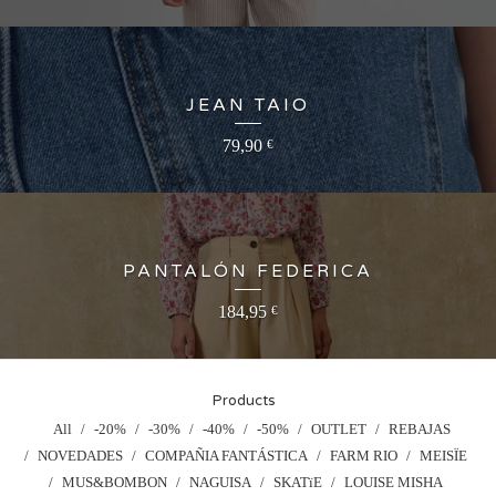
JEAN TAIO
79,90
€
PANTALÓN FEDERICA
184,95
€
Products
All
-20%
-30%
-40%
-50%
OUTLET
REBAJAS
NOVEDADES
COMPAÑIA FANTÁSTICA
FARM RIO
MEISÏE
MUS&BOMBON
NAGUISA
SKATïE
LOUISE MISHA