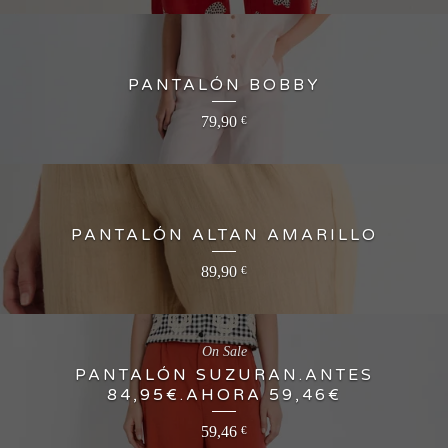
PANTALÓN BOBBY
79,90
€
PANTALÓN ALTAN AMARILLO
89,90
€
On Sale
PANTALÓN SUZURAN.ANTES
84,95€.AHORA 59,46€
59,46
€