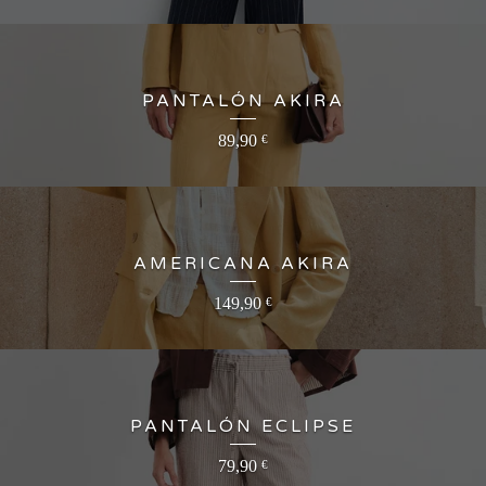
PANTALÓN AKIRA
89,90
€
AMERICANA AKIRA
149,90
€
PANTALÓN ECLIPSE
79,90
€