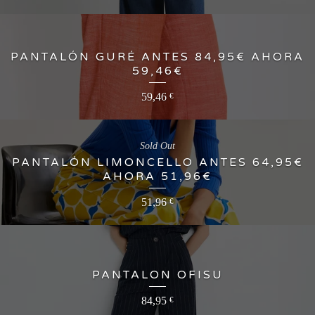
PANTALÓN GURÉ ANTES 84,95€ AHORA
59,46€
59,46
€
Sold Out
PANTALÓN LIMONCELLO ANTES 64,95€
AHORA 51,96€
51,96
€
PANTALON OFISU
84,95
€