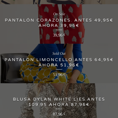
On Sale
PANTALÓN CORAZONES. ANTES 49,95€
AHORA 39,96€
39,96
€
Sold Out
PANTALÓN LIMONCELLO ANTES 64,95€
AHORA 51,96€
51,96
€
BLUSA DYLAN WHITE LIES.ANTES
109.95 AHORA 87,96€
87,96
€