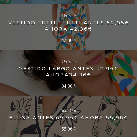
On Sale
VESTIDO TUTTI FRUTTI ANTES 52,95€
AHORA 42,36€
42,36
€
On Sale
VESTIDO LARGO ANTES 42,95€
AHORA34,36€
34,36
€
Sold Out
BLUSA ANTES 69,95€ AHORA 55,96€
55,96
€