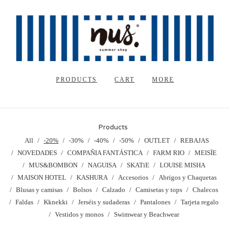
PRODUCTS
CART
MORE
Products
All
-20%
-30%
-40%
-50%
OUTLET
REBAJAS
NOVEDADES
COMPAÑIA FANTÁSTICA
FARM RIO
MEISÏE
MUS&BOMBON
NAGUISA
SKATïE
LOUISE MISHA
MAISON HOTEL
KASHURA
Accesorios
Abrigos y Chaquetas
Blusas y camisas
Bolsos
Calzado
Camisetas y tops
Chalecos
Faldas
Kknekki
Jerséis y sudaderas
Pantalones
Tarjeta regalo
Vestidos y monos
Swimwear y Beachwear