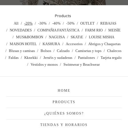
Products
All
-20%
-30%
-40%
-50%
OUTLET
REBAJAS
NOVEDADES
COMPAÑIA FANTÁSTICA
FARM RIO
MEISÏE
MUS&BOMBON
NAGUISA
SKATïE
LOUISE MISHA
MAISON HOTEL
KASHURA
Accesorios
Abrigos y Chaquetas
Blusas y camisas
Bolsos
Calzado
Camisetas y tops
Chalecos
Faldas
Kknekki
Jerséis y sudaderas
Pantalones
Tarjeta regalo
Vestidos y monos
Swimwear y Beachwear
HOME
PRODUCTS
¿QUIÉNES SOMOS?
TIENDAS Y HORARIOS