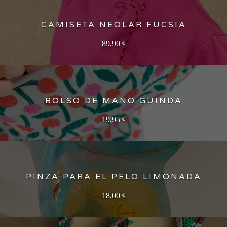
CAMISETA NEOLAR FUCSIA
89,90
€
BOLSO DE MANO GUINDA
19,95
€
PINZA PARA EL PELO LIMONADA
18,00
€