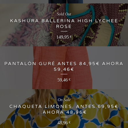
Sold Out
KASHURA BALLERINA HIGH LYCHEE
ROSE
149,95
€
PANTALÓN GURÉ ANTES 84,95€ AHORA
59,46€
59,46
€
On Sale
CHAQUETA LIMONES. ANTES 69,95€
.AHORA 48,96€
48,96
€