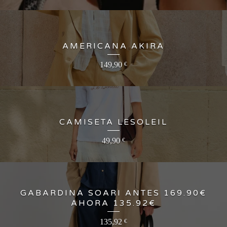
AMERICANA AKIRA
149,90
€
CAMISETA LESOLEIL
49,90
€
GABARDINA SOARI ANTES 169.90€
AHORA 135.92€
135,92
€