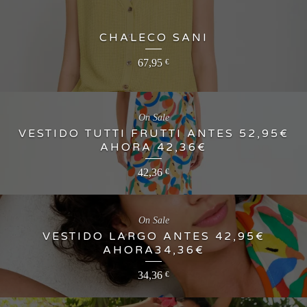
CHALECO SANI
67,95
€
On Sale
VESTIDO TUTTI FRUTTI ANTES 52,95€
AHORA 42,36€
42,36
€
On Sale
VESTIDO LARGO ANTES 42,95€
AHORA34,36€
34,36
€