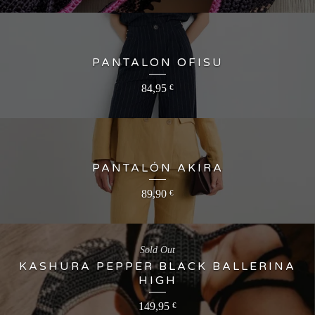
PANTALON OFISU
84,95
€
PANTALÓN AKIRA
89,90
€
Sold Out
KASHURA PEPPER BLACK BALLERINA
HIGH
149,95
€