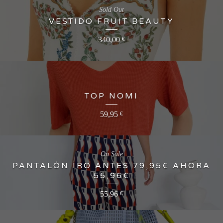
Sold Out
VESTIDO FRUIT BEAUTY
340,00
€
TOP NOMI
59,95
€
On Sale
PANTALÓN IRO ANTES 79,95€ AHORA
55,96€
55,96
€