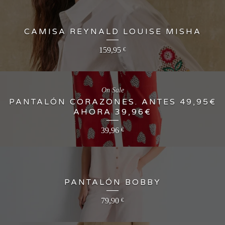
CAMISA REYNALD LOUISE MISHA
159,95
€
On Sale
PANTALÓN CORAZONES. ANTES 49,95€
AHORA 39,96€
39,96
€
PANTALÓN BOBBY
79,90
€