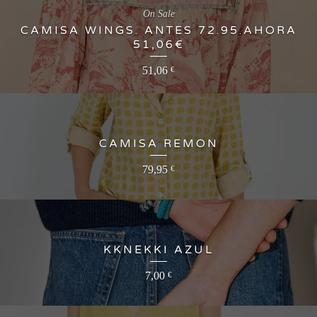
On Sale
CAMISA WINGS. ANTES 72.95.AHORA
51,06€
51,06
€
CAMISA REMON
79,95
€
KKNEKKI AZUL
7,00
€