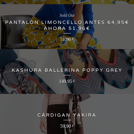
Sold Out
PANTALÓN LIMONCELLO ANTES 64,95€
AHORA 51,96€
51,96
€
KASHURA BALLERINA POPPY GREY
149,95
€
CÁRDIGAN YAKIRA
59,90
€