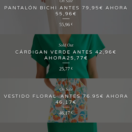
On Sale
PANTALÓN BICHI ANTES 79,95€ AHORA
55,96€
55,96
€
Sold Out
CÁRDIGAN VERDE ANTES 42,96€
AHORA25,77€
25,77
€
On Sale
VESTIDO FLORAL .ANTES 76.95€ AHORA
46,17€
46,17
€