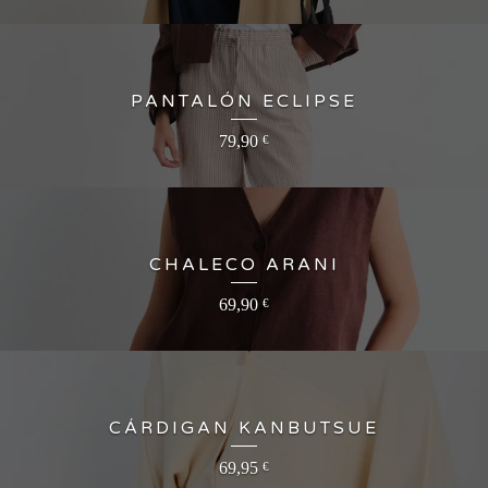
PANTALÓN ECLIPSE
79,90
€
CHALECO ARANI
69,90
€
CÁRDIGAN KANBUTSUE
69,95
€