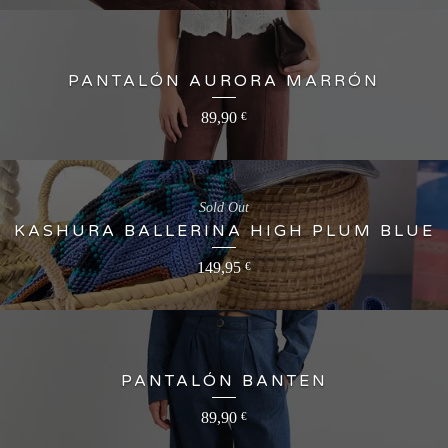
PANTALÓN AURORA MARRÓN
89,90
€
Sold Out
KASHURA BALLERINA HIGH PLUM BLUE
149,95
€
PANTALÓN BANTEN
89,90
€