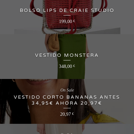
BOLSO LIPS DE CRAIE STUDIO
199,00
€
VESTIDO MONSTERA
348,00
€
On Sale
VESTIDO CORTO BANANAS ANTES
34,95€ AHORA 20,97€
20,97
€