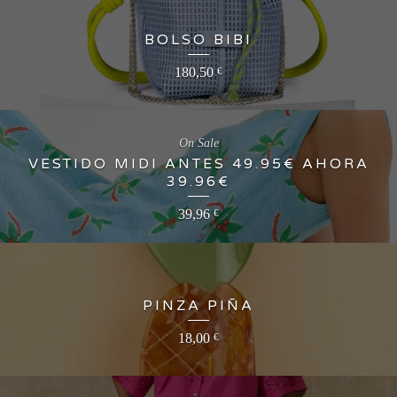
BOLSO BIBI
180,50
€
On Sale
VESTIDO MIDI ANTES 49.95€ AHORA
39.96€
39,96
€
PINZA PIÑA
18,00
€