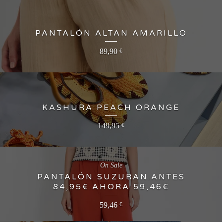
PANTALÓN ALTAN AMARILLO
89,90
€
KASHURA PEACH ORANGE
149,95
€
On Sale
PANTALÓN SUZURAN.ANTES
84,95€.AHORA 59,46€
59,46
€