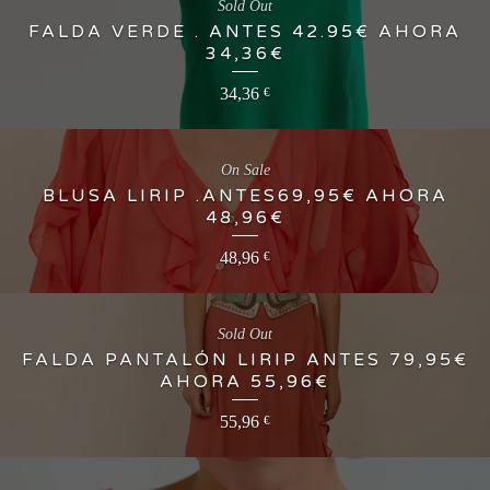
Sold Out
FALDA VERDE . ANTES 42.95€ AHORA
34,36€
34,36
€
On Sale
BLUSA LIRIP .ANTES69,95€ AHORA
48,96€
48,96
€
Sold Out
FALDA PANTALÓN LIRIP ANTES 79,95€
AHORA 55,96€
55,96
€