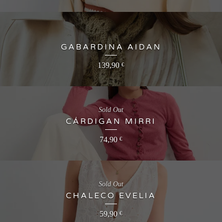
GABARDINA AIDAN
139,90
€
Sold Out
CÁRDIGAN MIRRI
74,90
€
Sold Out
CHALECO EVELIA
59,90
€