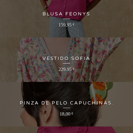
BLUSA FEONYS
159,95
€
VESTIDO SOFIA
229,95
€
PINZA DE PELO CAPUCHINAS.
18,00
€