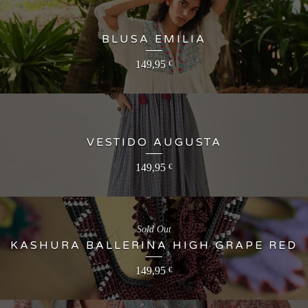
BLUSA EMILIA
149,95
€
VESTIDO AUGUSTA
149,95
€
Sold Out
KASHURA BALLERINA HIGH GRAPE RED
149,95
€