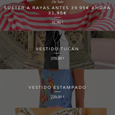
On Sale
SUETER A RAYAS.ANTES 39.95€ AHORA
31,95€
31,96
€
VESTIDO TUCÁN
370,00
€
VESTIDO ESTAMPADO
220,00
€