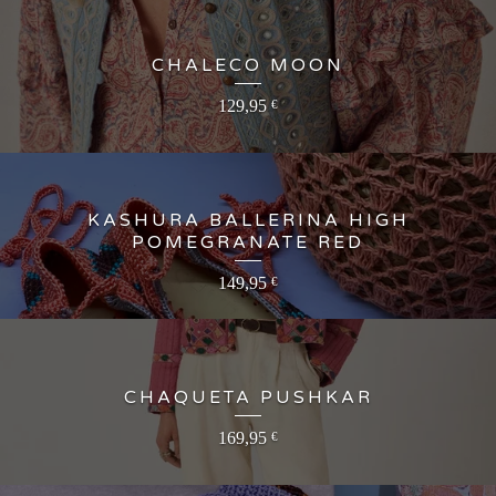
CHALECO MOON
129,95
€
KASHURA BALLERINA HIGH
POMEGRANATE RED
149,95
€
CHAQUETA PUSHKAR
169,95
€