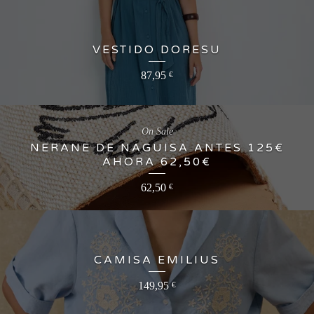
VESTIDO DORESU
87,95
€
On Sale
NERANE DE NAGUISA ANTES 125€
AHORA 62,50€
62,50
€
CAMISA EMILIUS
149,95
€