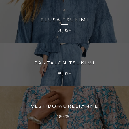
BLUSA TSUKIMI
79,95
€
PANTALÓN TSUKIMI
89,95
€
VESTIDO AURELIANNE
189,95
€