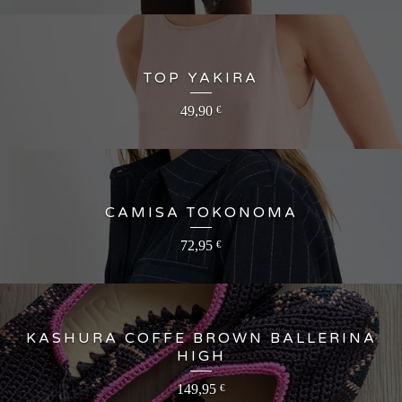
TOP YAKIRA
49,90
€
CAMISA TOKONOMA
72,95
€
KASHURA COFFE BROWN BALLERINA
HIGH
149,95
€