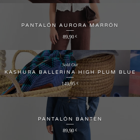
PANTALÓN AURORA MARRÓN
89,90
€
Sold Out
KASHURA BALLERINA HIGH PLUM BLUE
149,95
€
PANTALÓN BANTEN
89,90
€