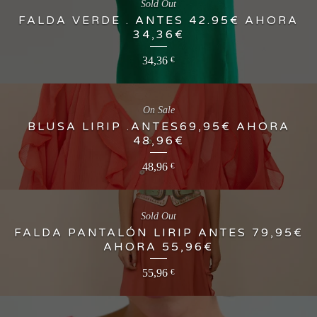
Sold Out
FALDA VERDE . ANTES 42.95€ AHORA
34,36€
34,36
€
On Sale
BLUSA LIRIP .ANTES69,95€ AHORA
48,96€
48,96
€
Sold Out
FALDA PANTALÓN LIRIP ANTES 79,95€
AHORA 55,96€
55,96
€