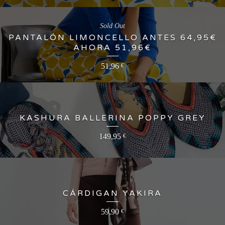
Sold Out
PANTALÓN LIMONCELLO ANTES 64,95€
AHORA 51,96€
51,96
€
KASHURA BALLERINA POPPY GREY
149,95
€
CÁRDIGAN YAKIRA
59,90
€