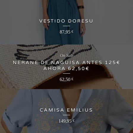
VESTIDO DORESU
87,95
€
On Sale
NERANE DE NAGUISA ANTES 125€
AHORA 62,50€
62,50
€
CAMISA EMILIUS
149,95
€