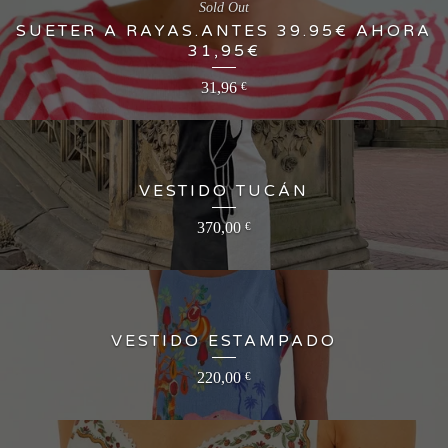
Sold Out
SUETER A RAYAS.ANTES 39.95€ AHORA
31,95€
31,96
€
VESTIDO TUCÁN
370,00
€
VESTIDO ESTAMPADO
220,00
€