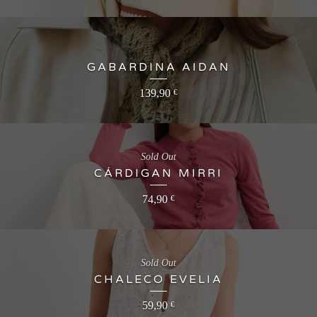
GABARDINA AIDAN
139,90
€
Sold Out
CÁRDIGAN MIRRI
74,90
€
Sold Out
CHALECO EVELIA
59,90
€