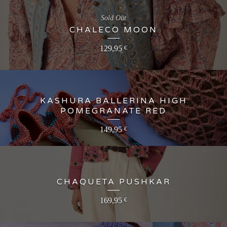
Sold Out
CHALECO MOON
129,95
€
KASHURA BALLERINA HIGH
POMEGRANATE RED
149,95
€
CHAQUETA PUSHKAR
169,95
€