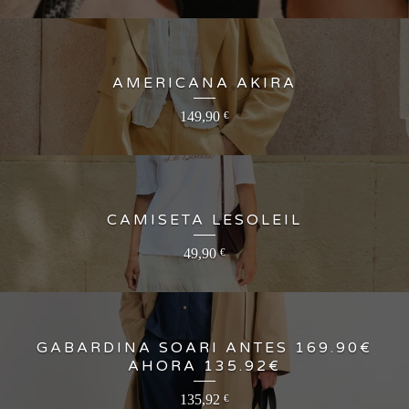
AMERICANA AKIRA
149,90
€
CAMISETA LESOLEIL
49,90
€
GABARDINA SOARI ANTES 169.90€
AHORA 135.92€
135,92
€